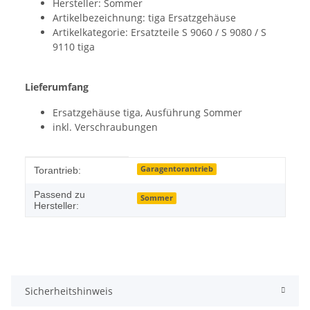
Hersteller: Sommer
Artikelbezeichnung: tiga Ersatzgehäuse
Artikelkategorie: Ersatzteile S 9060 / S 9080 / S
9110 tiga
Lieferumfang
Ersatzgehäuse tiga, Ausführung Sommer
inkl. Verschraubungen
Produkteigenschaft
Wert
Garagentorantrieb
Torantrieb:
Passend zu
Sommer
Hersteller:
Sicherheitshinweis