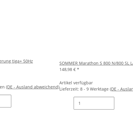
erung tiga+ 50Hz
SOMMER Marathon S 800 N/800 SL 
148,98 €
*
Artikel verfügbar
hen
(DE - Ausland abweichend)
Lieferzeit:
8 - 9 Werktage
(DE - Ausl