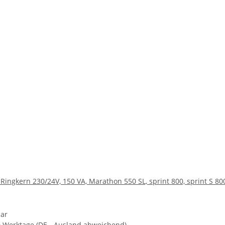
ingkern 230/24V, 150 VA, Marathon 550 SL, sprint 800, sprint S 80
bar
 9 Werktage
(DE - Ausland abweichend)