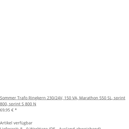
Sommer Trafo Ringkern 230/24V, 150 VA, Marathon 550 SL, sprint
800, sprint S 800 N
69,95 €
*
Artikel verfügbar
Lieferzeit:
8 - 9 Werktage
(DE - Ausland abweichend)