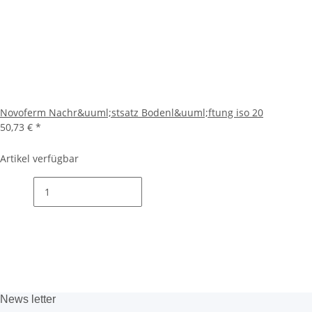
Novoferm Nachr&uuml;stsatz Bodenl&uuml;ftung iso 20
50,73 €
*
Artikel verfügbar
News
letter