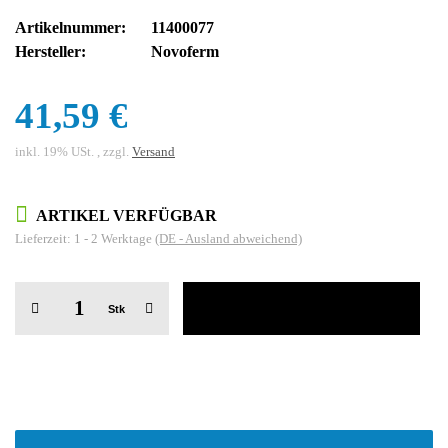
Artikelnummer:
11400077
Hersteller:
Novoferm
41,59 €
inkl. 19% USt. , zzgl.
Versand
ARTIKEL VERFÜGBAR
Lieferzeit:
1 - 2 Werktage
(DE - Ausland abweichend)
Stk
weitere Registerkarten anzeigen