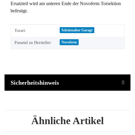
Ersatzteil wird am unteren Ende der Novoferm Torsektion
befestigt.
Produkteigenschaft
Wert
Sektionaltor Garage
Torart:
Novoferm
Passend zu Hersteller:
Sicherheitshinweis
Ähnliche Artikel