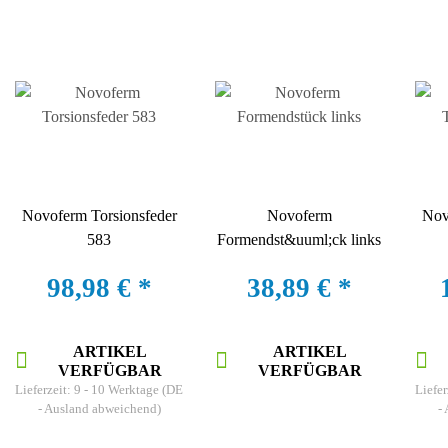
Novoferm Torsionsfeder
Novoferm
Nov
583
Formendst&uuml;ck links
98,98 €
*
38,89 €
*
ARTIKEL
ARTIKEL
VERFÜGBAR
VERFÜGBAR
Lieferzeit:
9 - 10 Werktage
(DE
Liefer
- Ausland abweichend)
-