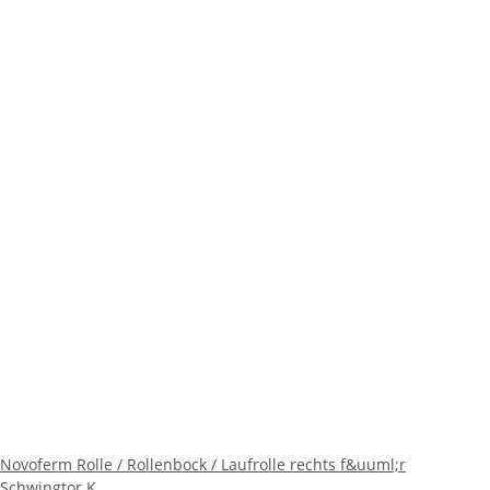
Novoferm Rolle / Rollenbock / Laufrolle rechts f&uuml;r
Schwingtor K