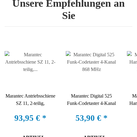
Unsere Empfehlungen an
Sie
Marantec Antriebsschiene
Marantec Digital 525
Ma
SZ 11, 2-teilig,
Funk-Codetaster 4-Kanal
Han
Profill&auml;nge 3.080
868 MHz
93,95 €
*
53,90 €
*
mm