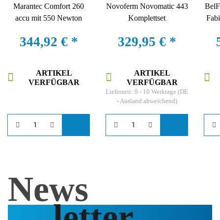
Marantec Comfort 260
Novoferm Novomatic 443
BelF
accu mit 550 Newton
Komplettset
Fabi
344,92 €
*
329,95 €
*
ARTIKEL
ARTIKEL
VERFÜGBAR
VERFÜGBAR
Lieferzeit:
9 - 10 Werktage
(DE
- Ausland abweichend)
News
letter