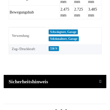
mm
mm
mm
2.475
2.725
3.485
Bewegungshub
mm
mm
mm
Produkteigenschaft
Wert
Schwingtore, Garage
Verwendung:
Sektionaltore, Garage
550 N
Zug-/Druckkraft:
Sicherheitshinweis