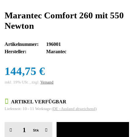
Marantec Comfort 260 mit 550
Newton
Artikelnummer:
196001
Hersteller:
Marantec
144,75 €
inkl. 19% USt. , zzgl.
Versand
ARTIKEL VERFÜGBAR
Lieferzeit:
10 - 11 Werktage
(DE - Ausland abweichend)
Stk