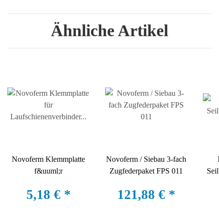
Ähnliche Artikel
Novoferm Klemmplatte
Novoferm / Siebau 3-fach
f&uuml;r
Zugfederpaket FPS 011
Sei
Laufschienenverbinder
5,18 €
*
121,88 €
*
C34/C45 iso 20-2