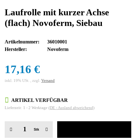
Laufrolle mit kurzer Achse
(flach) Novoferm, Siebau
Artikelnummer:
36010001
Hersteller:
Novoferm
17,16 €
inkl. 19% USt. , zzgl.
Versand
ARTIKEL VERFÜGBAR
Lieferzeit:
1 - 2 Werktage
(DE - Ausland abweichend)
Stk