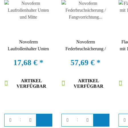
Novoferm
Novoferm
Fla
Laufrollenhalter Unten
Federbruchsicherung /
mit 
und Mitte
Fangvorrichtung
17,68 €
*
57,69 €
*
Sektionaltor links
ARTIKEL
ARTIKEL
VERFÜGBAR
VERFÜGBAR