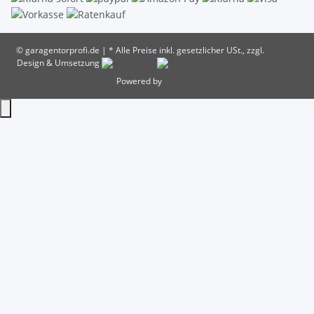
© garagentorprofi.de
|
* Alle Preise inkl. gesetzlicher USt., zzgl.
Versand
Design & Umsetzung
Powered by
JTL-Shop