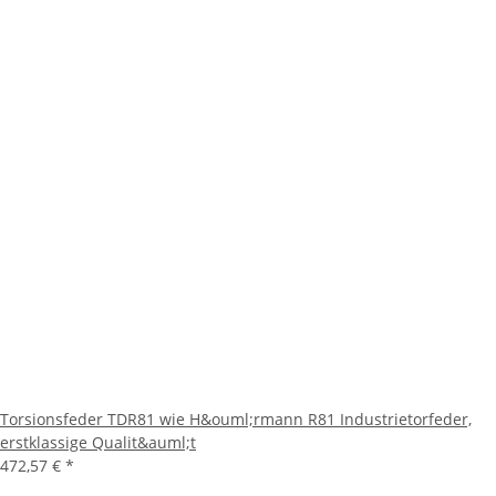
Torsionsfeder TDR81 wie H&ouml;rmann R81 Industrietorfeder,
erstklassige Qualit&auml;t
472,57 €
*