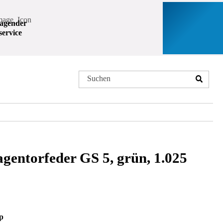
agender
ervice
gentorfeder GS 5, grün, 1.025
p