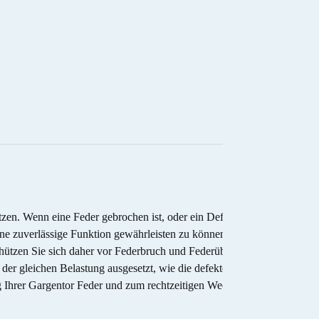
en. Wenn eine Feder gebrochen ist, oder ein Defekt festgestellt
e zuverlässige Funktion gewährleisten zu können, kontrollieren
Schützen Sie sich daher vor Federbruch und Federüberdehnung.
r gleichen Belastung ausgesetzt, wie die defekte. Es ist also nur
g Ihrer Gargentor Feder und zum rechtzeitigen Wechsel der