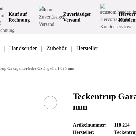
Kauf auf
Zuverlässiger
Hervorr
Rechnung
Versand
Kundens
Handsender
Zubehör
Hersteller
rup Garagentorfeder GS 5, grün, 1.025 mm
Teckentrup Gara
mm
Artikelnummer:
118 214
Hersteller:
Teckentru