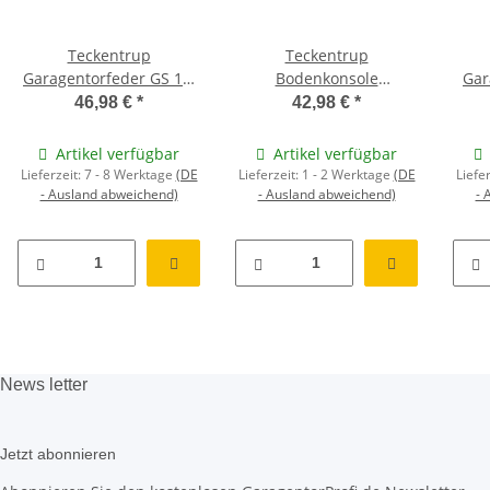
Teckentrup
Teckentrup
Garagentorfeder GS 12,
Bodenkonsole
Gar
1.300 mm, Farbkennung:
verst&auml;rkte
1.20
46,98 €
*
42,98 €
*
rot/wei&szlig;
Ausf&uuml;hrung links
Artikel verfügbar
Artikel verfügbar
Lieferzeit:
7 - 8 Werktage
(DE
Lieferzeit:
1 - 2 Werktage
(DE
Liefe
- Ausland abweichend)
- Ausland abweichend)
- 
News
letter
Jetzt abonnieren