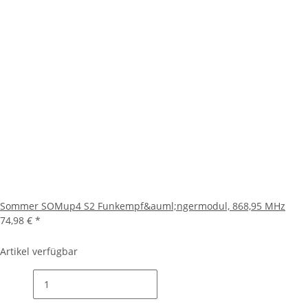
Sommer SOMup4 S2 Funkempf&auml;ngermodul, 868,95 MHz
74,98 €
*
Artikel verfügbar