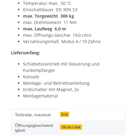
Temperatur max. 50 °C
Einschaltdauer ED 30% S3
max. Torgewicht 300 kg
max. Drehmoment 11 Nm
max. Laufweg 6,0 m
max. Öffnungs.Geschw 19,0 cm/s
Verzahnungsmaß Modul 4 / 19 Zähne
Lieferumfang:
Schiebetorantrieb mit Steuerung und
Funkempfänger
Konsole
Montage- und Betriebsanleitung
Endschalter mit Magnet, 2x
Montagematerial
Produkteigenschaft
Wert
6 m
Torbreite, maximal:
Öffnungsgeschwind
19 cm / sek
igkeit: