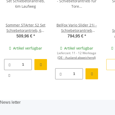
Sommer STArter S2 Set
BelFox Vario Slider 21i -
Schiebetorantrieb, 6m
Schiebetorantrieb
S
Laufweg
f&uuml;r Tore bis 350 kg
509,96 €
*
794,95 €
*
Artikel verfügbar
Artikel verfügbar
Lieferzeit:
11 - 12 Werktage
(DE - Ausland abweichend)
News
letter