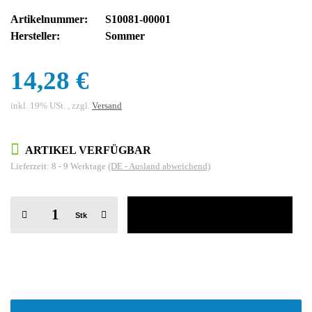
Artikelnummer:
S10081-00001
Hersteller:
Sommer
14,28 €
inkl. 19% USt. , zzgl.
Versand
ARTIKEL VERFÜGBAR
Lieferzeit:
8 - 9 Werktage
(DE - Ausland abweichend)
Stk
weitere Registerkarten anzeigen