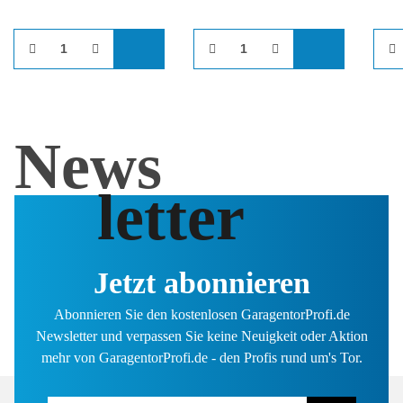
News
letter
Jetzt abonnieren
Abonnieren Sie den kostenlosen GaragentorProfi.de
Newsletter und verpassen Sie keine Neuigkeit oder Aktion
mehr von GaragentorProfi.de - den Profis rund um's Tor.