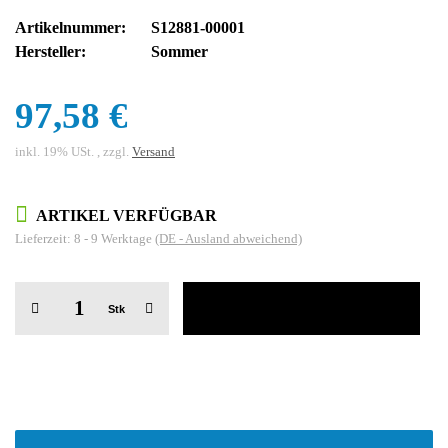
Artikelnummer:
S12881-00001
Hersteller:
Sommer
97,58 €
inkl. 19% USt. , zzgl.
Versand
ARTIKEL VERFÜGBAR
Lieferzeit:
8 - 9 Werktage
(DE - Ausland abweichend)
Stk
weitere Registerkarten anzeigen