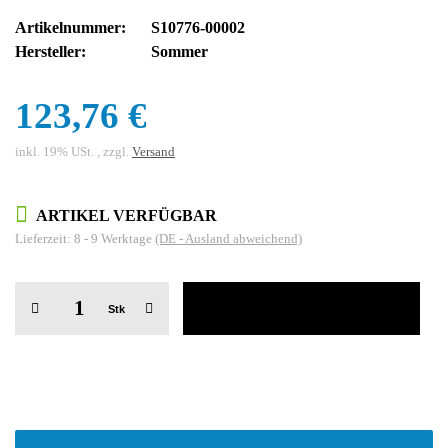
Artikelnummer:
S10776-00002
Hersteller:
Sommer
123,76 €
inkl. 19% USt. , zzgl.
Versand
ARTIKEL VERFÜGBAR
Lieferzeit:
8 - 9 Werktage
(DE - Ausland abweichend)
Stk
weitere Registerkarten anzeigen