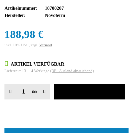
Artikelnummer:
10700207
Hersteller:
Novoferm
188,98 €
inkl. 19% USt. , zzgl.
Versand
ARTIKEL VERFÜGBAR
Lieferzeit:
13 - 14 Werktage
(DE - Ausland abweichend)
Stk
weitere Registerkarten anzeigen