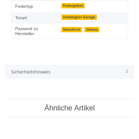
Produkteigenschaft
Wert
Federpaket
Federtyp:
Schwingtor Garage
Torart:
Passend zu
Novoferm
Siebau
Hersteller:
Sicherheitshinweis
Ähnliche Artikel