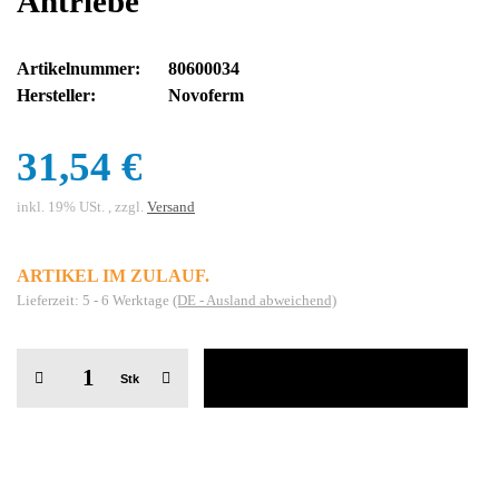
Antriebe
Artikelnummer:
80600034
Hersteller:
Novoferm
31,54 €
inkl. 19% USt. , zzgl.
Versand
ARTIKEL IM ZULAUF.
Lieferzeit:
5 - 6 Werktage
(DE - Ausland abweichend)
Stk