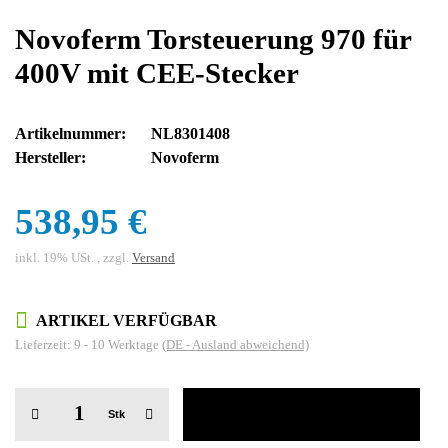
Novoferm Torsteuerung 970 für
400V mit CEE-Stecker
Artikelnummer:
NL8301408
Hersteller:
Novoferm
538,95 €
inkl. 19% USt. , zzgl.
Versand
ARTIKEL VERFÜGBAR
Lieferzeit:
9 - 10 Werktage
(DE - Ausland abweichend)
Stk