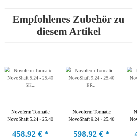
Empfohlenes Zubehör zu
diesem Artikel
Novoferm Tormatic
Novoferm Tormatic
N
NovoShaft 5.24 - 25.40
NovoShaft 9.24 - 25.40
Nov
SK Industrietorantrieb
ER Industrietorantrieb
SK
458,92 €
*
598,92 €
*