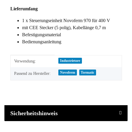
Lieferumfang
1 x Steuerungseinheit Novoferm 970 für 400 V
mit CEE Stecker (5 polig), Kabellänge 0,7 m
Befestigungsmaterial
Bedienungsanleitung
Produkteigenschaft
Wert
Industrietore
Verwendung:
Novoferm
Tormatic
Passend zu Hersteller:
Sicherheitshinweis