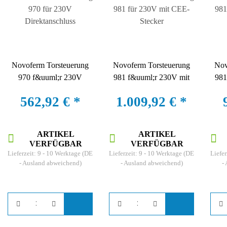
Novoferm Torsteuerung
Novoferm Torsteuerung
Nov
970 f&uuml;r 230V
981 f&uuml;r 230V mit
981
Direktanschluss
CEE-Stecker
562,92 €
*
1.009,92 €
*
ARTIKEL
ARTIKEL
VERFÜGBAR
VERFÜGBAR
Lieferzeit:
9 - 10 Werktage
(DE
Lieferzeit:
9 - 10 Werktage
(DE
Liefer
- Ausland abweichend)
- Ausland abweichend)
-