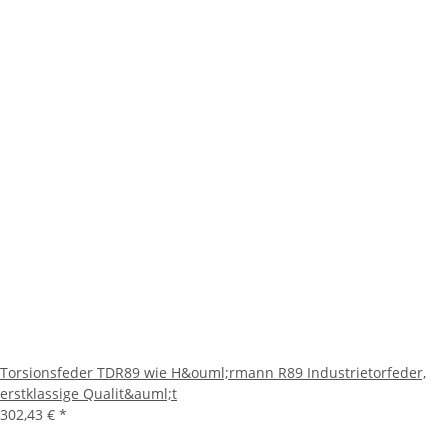
Torsionsfeder TDR89 wie H&ouml;rmann R89 Industrietorfeder,
erstklassige Qualit&auml;t
302,43 €
*