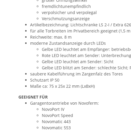
großer Öffnungswinkel
fremdlichtunempfindlich
verpolsicher und verpolegal
Verschmutzungsanzeige
Artikelbezeichnung: Lichtschranke LS 2-I / Extra 62
für alle Torbreiten im Privatbereich geeignet (1,5 m 
Reichweite: max. 8 m
moderne Zustandsanzeige durch LEDs
Gelbe LED leuchtet am Empfänger: betriebsb
Rote LED leuchtet am Sender: Unterbrechun
Gelbe LED leuchtet am Sender: Sicht
Gelbe LED blitzt am Sender: schlechte Sicht; 
saubere Kabelführung im Zargenfalz des Tores
Schutzart IP 50
Maße ca: 75 x 25x 22 mm (LxBxH)
GEEIGNET FÜR
Garagentorantriebe von Novoferm:
NovoPort IV
NovoPort Speed
Novomatic 443
Novomatic 553