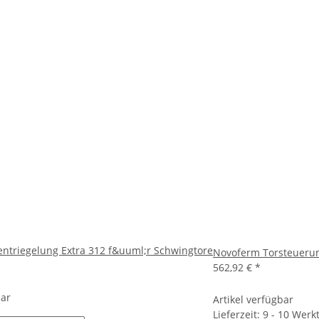
ntriegelung Extra 312 f&uuml;r Schwingtore
Novoferm Torsteuerun
562,92 €
*
bar
Artikel verfügbar
Lieferzeit:
9 - 10 Wer