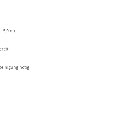
6
- 5,0 m)
ereit
g
Reinigung nötig