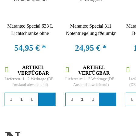
Marantec Special 633 L
Marantec Special 311
Mara
Lichtschranke ohne
Notentriegelung f&uuml;r
B
Verbindungskabel
Schwingtore
54,95 €
*
24,95 €
*
ARTIKEL
ARTIKEL
VERFÜGBAR
VERFÜGBAR
Lieferzeit:
1 - 2 Werktage
(DE -
Lieferzeit:
1 - 2 Werktage
(DE -
Lief
Ausland abweichend)
Ausland abweichend)
(DE