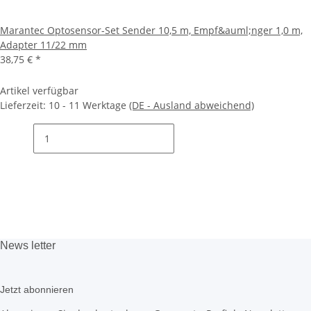
Marantec Optosensor-Set Sender 10,5 m, Empf&auml;nger 1,0 m,
Adapter 11/22 mm
38,75 €
*
Artikel verfügbar
Lieferzeit:
10 - 11 Werktage
(DE - Ausland abweichend)
News
letter
Jetzt abonnieren