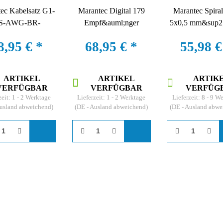
ec Kabelsatz G1-
Marantec Digital 179
Marantec Spira
S-AWG-BR-
Empf&auml;nger
5x0,5 mm&sup2;
0FUE-16A, 5 m
Antenne 868 MHz
mit Stecker f&
8,95 €
*
68,95 €
*
55,98 
Torblatt-Anschlu
ARTIKEL
ARTIKEL
ARTIK
VERFÜGBAR
VERFÜGBAR
VERFÜG
zeit:
1 - 2 Werktage
Lieferzeit:
1 - 2 Werktage
Lieferzeit:
8 - 9 W
Ausland abweichend)
(DE - Ausland abweichend)
(DE - Ausland abwe