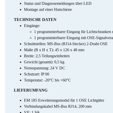
Status und Diagnosemeldungen über LED
Montage auf einer Hutschiene
TECHNISCHE DATEN
Eingänge:
1 programmierbarer Eingang für Lichtschranken 
1 programmierbarer Eingang mit OSE-Signalvera
Schnittstellen: MS-Bus (RJ14-Stecker) 2-Draht OSE
Maße (B x H x T): 45 x 126 x 48 mm
Breite: 2,5 Teilungseinheiten
Gewicht (gesamt): 0,5 kg
Nennspannung: 24 V DC
Schutzart: IP 00
Temperatur: -20°C bis +60°C
LIEFERUMFANG
EM 185 Erweiterungsmodul für 1 OSE Lichtgitter
Verbindungskabel MS-Bus RJ14, 200 mm
VE: 1 Stk.