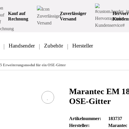
Kauf auf
Zuverlässiger
Hervorr
Rechnung
Versand
Kundens
Handsender
Zubehör
Hersteller
 Erweiterungsmodul für ein OSE-Gitter
Marantec EM 18
OSE-Gitter
Artikelnummer:
183737
Hersteller:
Marantec