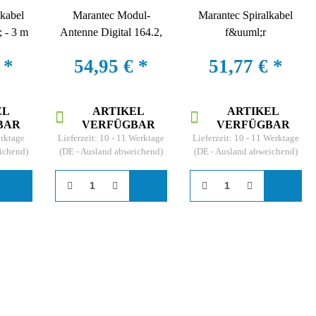
lkabel
Marantec Modul-
Marantec Spiralkabel
 - 3 m
Antenne Digital 164.2,
f&uuml;r
uuml;r
433 MHz, Multi-Bit
Torblattanschlussdose, 5
€
*
54,95 €
*
51,77 €
*
ssdosen
m
EL
ARTIKEL
ARTIKEL
BAR
VERFÜGBAR
VERFÜGBAR
erktage
Lieferzeit:
10 - 11 Werktage
Lieferzeit:
10 - 11 Werktage
ichend)
(DE - Ausland abweichend)
(DE - Ausland abweichend)