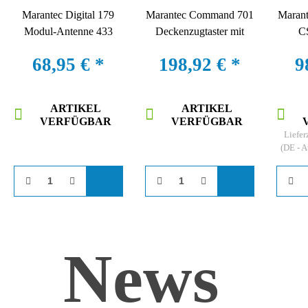
Marantec Digital 179
Marantec Command 701
Marant
Modul-Antenne 433
Deckenzugtaster mit
C
MHz Empf&auml;nger
Kragarm
CS32
68,95 €
*
198,92 €
*
9
ARTIKEL
ARTIKEL
VERFÜGBAR
VERFÜGBAR
Liefer
(DE - 
News