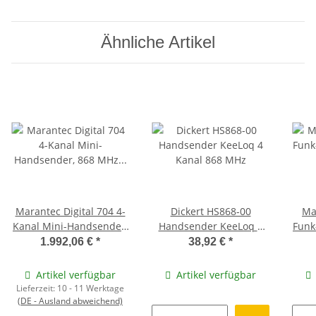
Ähnliche Artikel
Marantec Digital 704 4-
Dickert HS868-00
Ma
Kanal Mini-Handsender,
Handsender KeeLoq 4
Funk
868 MHz DM7S (50er
Kanal 868 MHz
1.992,06 €
*
38,92 €
*
Set)
Artikel verfügbar
Artikel verfügbar
Lieferzeit:
10 - 11 Werktage
(DE - Ausland abweichend)