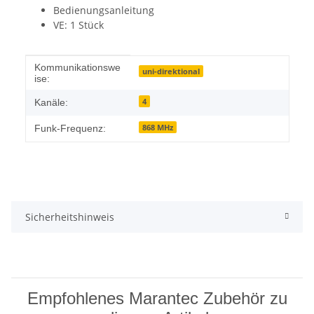
Bedienungsanleitung
VE: 1 Stück
Produkteigenschaft
Wert
Kommunikationswe
uni-direktional
ise:
4
Kanäle:
868 MHz
Funk-Frequenz:
Sicherheitshinweis
Empfohlenes Marantec Zubehör zu