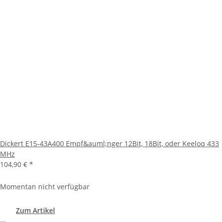
Dickert E15-43A400 Empf&auml;nger 12Bit, 18Bit, oder Keeloq 433
MHz
104,90 €
*
Momentan nicht verfügbar
Zum Artikel