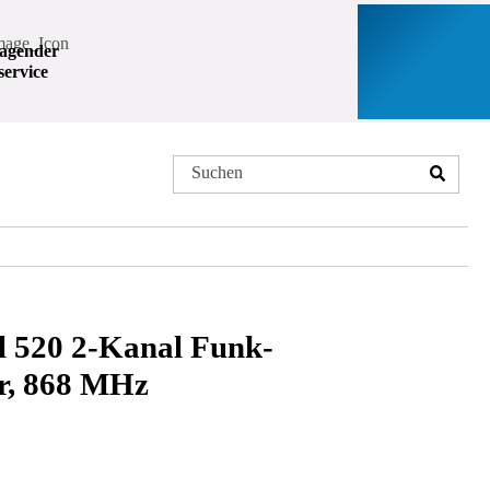
agender
ervice
l 520 2-Kanal Funk-
r, 868 MHz