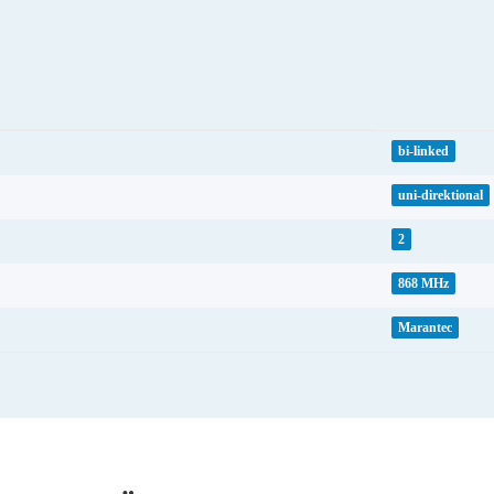
bi-linked
uni-direktional
2
868 MHz
Marantec