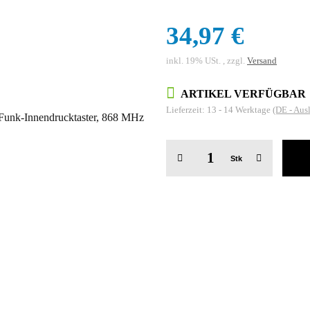
34,97 €
inkl. 19% USt. , zzgl.
Versand
ARTIKEL VERFÜGBAR
Lieferzeit:
13 - 14 Werktage
(DE - Aus
Stk