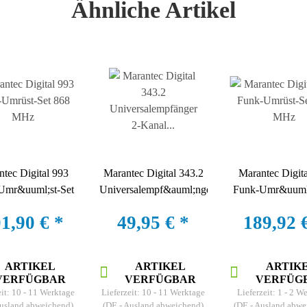
Ähnliche Artikel
tec Digital 993
Marantec Digital 343.2
Marantec Digit
Umr&uuml;st-Set
Universalempf&auml;nger
Funk-Umr&uuml;
868 MHz
2-Kanal 868 MHz
868 MHz
1,90 €
*
49,95 €
*
189,92 
ARTIKEL
ARTIKEL
ARTIK
VERFÜGBAR
VERFÜGBAR
VERFÜG
eit:
10 - 11 Werktage
Lieferzeit:
10 - 11 Werktage
Lieferzeit:
1 - 2 W
Ausland abweichend)
(DE - Ausland abweichend)
(DE - Ausland abwe