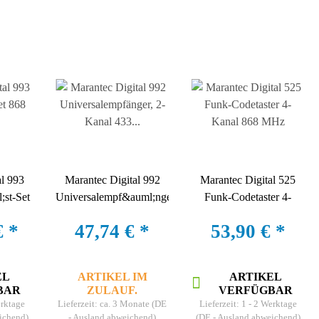
al 993
Marantec Digital 992
Marantec Digital 525
st-Set
Universalempf&auml;nger,
Funk-Codetaster 4-
2-Kanal 433 MHz, IP 20
Kanal 868 MHz
€
*
47,74 €
*
53,90 €
*
EL
ARTIKEL IM
ARTIKEL
BAR
ZULAUF.
VERFÜGBAR
erktage
Lieferzeit:
ca. 3 Monate
(DE
Lieferzeit:
1 - 2 Werktage
ichend)
- Ausland abweichend)
(DE - Ausland abweichend)