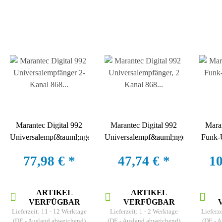
Marantec Digital 992
Marantec Digital 992
Maran
Universalempf&auml;nger
Universalempf&auml;nger,
Funk-
2-Kanal 868 MHz, IP 65
2 Kanal 868 MHz, IP 20
77,98 €
*
47,74 €
*
10
ARTIKEL
ARTIKEL
VERFÜGBAR
VERFÜGBAR
Lieferzeit:
11 - 12 Werktage
Lieferzeit:
1 - 2 Werktage
Lieferz
(DE - Ausland abweichend)
(DE - Ausland abweichend)
(DE - 