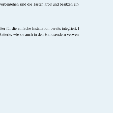
Vorbeigehen sind die Tasten groß und besitzen einen spürbaren
ür die einfache Installation bereits integriert. Er wird an der
atterie, wie sie auch in den Handsendern verwendet wird, versorgt