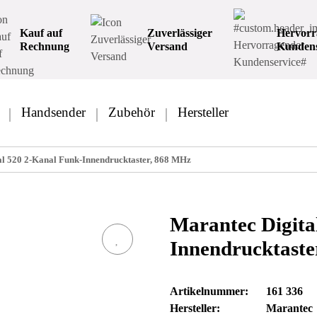
Kauf auf
Zuverlässiger
Hervorr
Rechnung
Versand
Kundens
Handsender
Zubehör
Hersteller
al 520 2-Kanal Funk-Innendrucktaster, 868 MHz
Marantec Digita
Innendrucktaste
Artikelnummer:
161 336
Hersteller:
Marantec