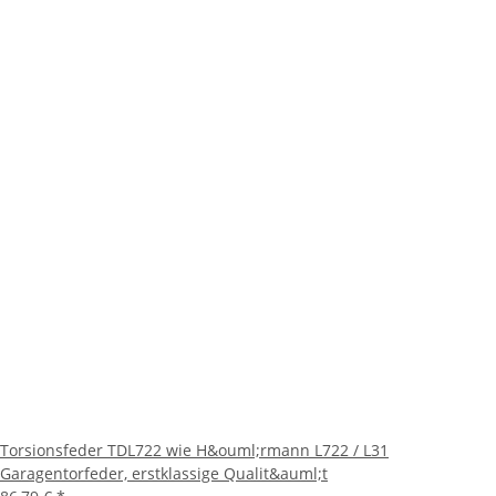
Torsionsfeder TDL722 wie H&ouml;rmann L722 / L31
Garagentorfeder, erstklassige Qualit&auml;t