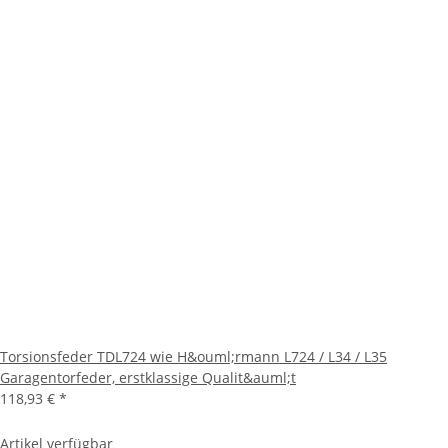
Torsionsfeder TDL724 wie H&ouml;rmann L724 / L34 / L35
Garagentorfeder, erstklassige Qualit&auml;t
118,93 €
*
Artikel verfügbar