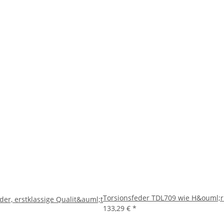
Torsionsfeder TDL709 wie H&ouml;rm
r, erstklassige Qualit&auml;t
133,29 €
*