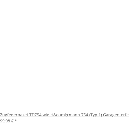
Zugfederpaket TD754 wie H&ouml;rmann 754 (Typ 1) Garagentorfede
99,98 €
*