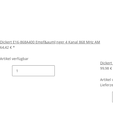
Dickert E16-868A400 Empf&auml;nger 4 Kanal 868 MHz AM
64,42 €
*
Artikel verfügbar
Dicker
99,98 €
Artikel
Lieferze