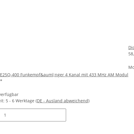
Di
58
Mo
t E25Q-400 Funkempf&auml;nger 4 Kanal mit 433 MHz AM Modul
*
 verfügbar
it:
5 - 6 Werktage
(DE - Ausland abweichend)