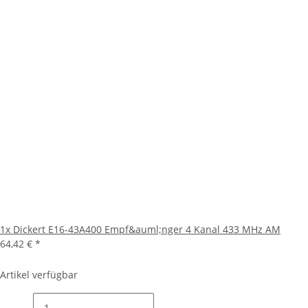
1x
Dickert E16-43A400 Empf&auml;nger 4 Kanal 433 MHz AM
64,42 €
*
Artikel verfügbar