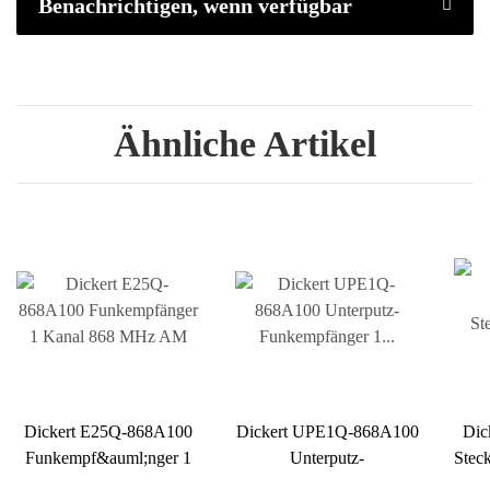
Benachrichtigen, wenn verfügbar
Ähnliche Artikel
Dickert E25Q-868A100
Dickert UPE1Q-868A100
Dic
Funkempf&auml;nger 1
Unterputz-
Stec
Kanal 868 MHz AM
Funkempf&auml;nger 1
230