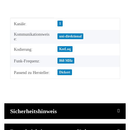
Produkteigenschaft
Wert
1
Kanäle:
Kommunikationsweis
uni-direktional
e:
KeeLoq
Kodierung:
868 MHz
Funk-Frequenz:
Dickert
Passend zu Hersteller:
Sicherheitshinweis