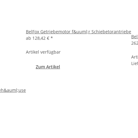
BelFox Getriebemotor f&uuml;r Schiebetorantriebe
Bel
ab
128,42 €
*
26
Artikel verfügbar
Art
Lie
Zum Artikel
geh&auml;use