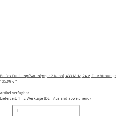
BelFox Funkempf&auml;nger 2 Kanal, 433 MHz, 24 V, Feuchtraum
135,98 €
*
Artikel verfügbar
Lieferzeit:
1 - 2 Werktage
(DE - Ausland abweichend)